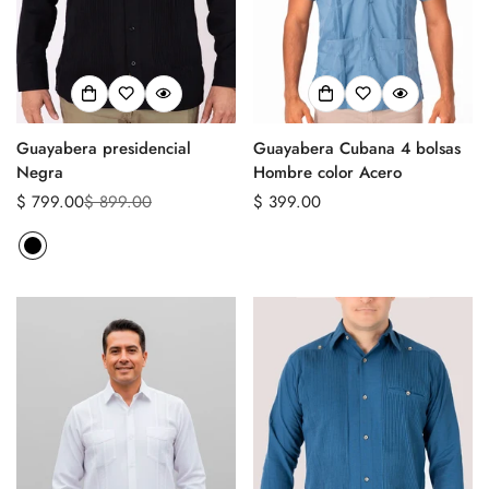
Confirm your age
Are you 18 years old or older?
Guayabera presidencial
Guayabera Cubana 4 bolsas
Negra
Hombre color Acero
No, I'm not
Yes, I am
$ 799.00
$ 899.00
Precio
$ 399.00
Precio
Precio
regular
de
regular
venta