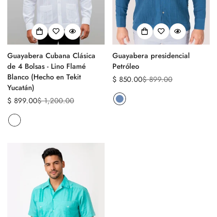
Guayabera Cubana Clásica
Guayabera presidencial
de 4 Bolsas - Lino Flamé
Petróleo
Blanco (Hecho en Tekit
$ 850.00
$ 899.00
Precio
Precio
Yucatán)
de
regular
$ 899.00
$ 1,200.00
Precio
Precio
venta
de
regular
venta