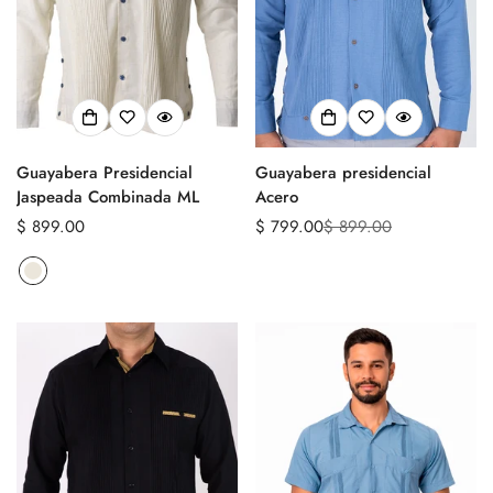
Guayabera Presidencial
Guayabera presidencial
Jaspeada Combinada ML
Acero
Precio
$ 899.00
$ 799.00
$ 899.00
Precio
Precio
regular
de
regular
venta