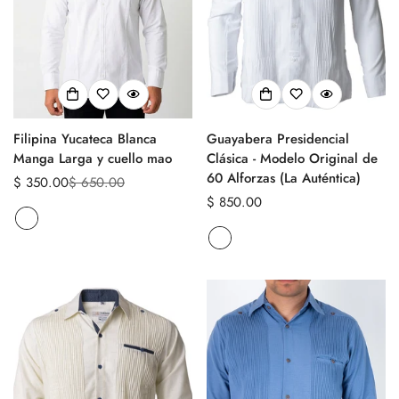
Filipina Yucateca Blanca
Guayabera Presidencial
Manga Larga y cuello mao
Clásica - Modelo Original de
60 Alforzas (La Auténtica)
$ 350.00
$ 650.00
Precio
Precio
Precio
$ 850.00
de
regular
regular
venta