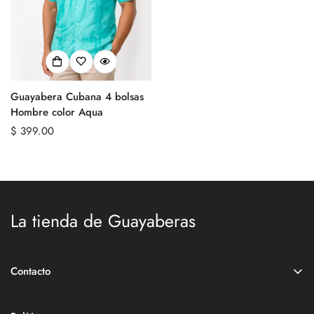
Guayabera Cubana 4 bolsas
Hombre color Aqua
Precio
$ 399.00
regular
La tienda de Guayaberas
miguayabera.com, la tienda online que reúne todas las marcas
de guayaberas hechas en Tekit, Yucatán la Capital de la
Contacto
Guayabera.
Tienda de Guayaberas