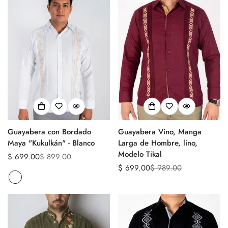
Guayabera con Bordado
Guayabera Vino, Manga
Maya "Kukulkán" - Blanco
Larga de Hombre, lino,
Modelo Tikal
$ 699.00
$ 899.00
Precio
Precio
$ 699.00
$ 989.00
de
regular
Precio
Precio
venta
de
regular
venta