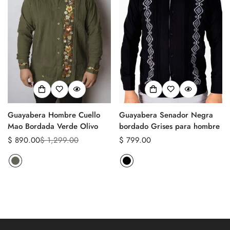
Guayabera Hombre Cuello
Guayabera Senador Negra
Mao Bordada Verde Olivo
bordado Grises para hombre
$ 890.00
$ 1,299.00
Precio
$ 799.00
Precio
Precio
regular
de
regular
venta