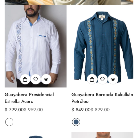
Guayabera Presidencial
Guayabera Bordada Kukulkán
Estrella Acero
Petróleo
$ 799.00
$ 959.00
$ 849.00
$ 899.00
Precio
Precio
Precio
Precio
de
regular
de
regular
venta
venta