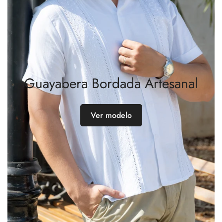
Guayabera Bordada Artesanal
Confirm your age
Are you 18 years old or older?
Ver modelo
No, I'm not
Yes, I am