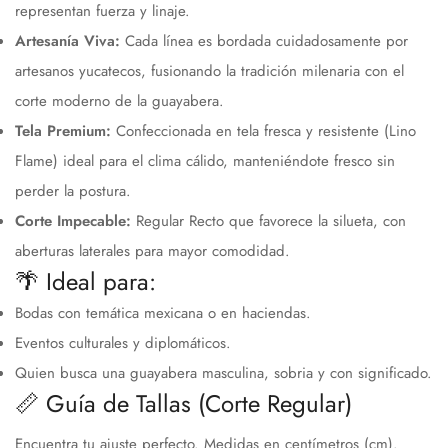
representan fuerza y linaje.
Artesanía Viva:
Cada línea es bordada cuidadosamente por
artesanos yucatecos, fusionando la tradición milenaria con el
Compra ahora y paga a meses
corte moderno de la guayabera.
sin tarjeta de crédito
Tela Premium:
Confeccionada en tela fresca y resistente (Lino
Flame) ideal para el clima cálido, manteniéndote fresco sin
Agrega tu producto al carrito y
elige pagar
1
con Meses sin Tarjeta.
perder la postura.
En tu cuenta de Mercado Pago,
elige la
2
Corte Impecable:
Regular Recto que favorece la silueta, con
cantidad de meses
y confirma.
Paga mes a mes
con saldo disponible,
aberturas laterales para mayor comodidad.
3
débito u otros medios.
🌴 Ideal para:
Crédito sujeto a aprobación.
Bodas con temática mexicana o en haciendas.
¿Tienes dudas? Consulta nuestra
Ayuda.
Eventos culturales y diplomáticos.
Quien busca una guayabera masculina, sobria y con significado.
📏 Guía de Tallas (Corte Regular)
Encuentra tu ajuste perfecto. Medidas en centímetros (cm).