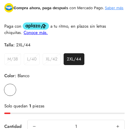
Por Medidas
Por Altura/Peso
Compra ahora, paga después
con Mercado Pago.
Saber más
Es el método más preciso. Mide el contorno de tu pecho y
cintura.
Pecho (cm)
Talla:
2XL/44
Cintura (cm)
M/38
L/40
XL/42
2XL/44
Color:
Blanco
Calcular mi Talla
Solo quedan
1
piezas
Cantidad