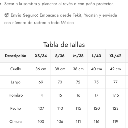
Secar a la sombra y planchar al revés o con paño protector.
📦 Envío Seguro:
Empacada desde Tekit, Yucatán y enviada
con número de rastreo a todo México.
Tabla de tallas
Descripción
XS/34
S/36
M/38
L/40
XL/42
Cuello
36 cm
38 cm
38 cm
40 cm
42 cm
Largo
69
70
72
75
77
Hombro
14
15
16
17
17.5
Pecho
107
110
115
120
123
Cintura
103
106
111
116
119