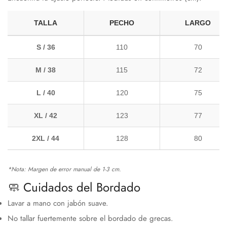
TALLA
PECHO
LARGO
Confirm your age
S / 36
110
70
M / 38
115
72
Are you 18 years old or older?
L / 40
120
75
No, I'm not
Yes, I am
XL / 42
123
77
2XL / 44
128
80
*Nota: Margen de error manual de 1-3 cm.
🧼 Cuidados del Bordado
Lavar a mano con jabón suave.
No tallar fuertemente sobre el bordado de grecas.