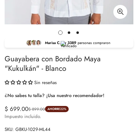
Marisa C.
y
3389
personas compraron
Guayabera con Bordado Maya
"Kukulkán" - Blanco
Sin reseñas
¿No sabes tu talla? ¡Usa nuestro recomendador!
$ 699.00
$ 899.00
AHORRE
22%
Precio
Precio
Impuesto incluido.
de
regular
Encuentra tu Talla Ideal
venta
SKU:
GBKU-1029-ML44